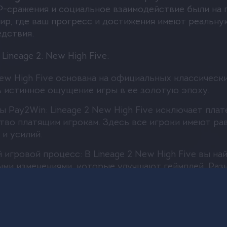
-сражения и социальное взаимодействие были на 
ир, где ваш прогресс и достижения имеют реальну
дствия.
ineage 2: New High Five:
New High Five основана на официальных классическ
 истинное ощущение игры в ее золотую эпоху.
ы Pay2Win: Lineage 2 New High Five исключает пл
во платящим игрокам. Здесь все игроки имеют ра
 и усилий.
 игровой процесс: В Lineage 2 New High Five вы н
ми изменениями, которые улучшают геймплей. Разн
ия и групповые рейды - все это делает игровой 
я экономика: Особое внимание уделяется экономик
говле и крафте. Важными аспектами являются ценн
альную ценность каждому предмету.