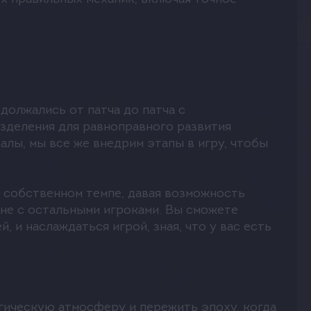
азвивать
садах и
тво в PvP.
должались от патча до патча с
киллы;
зделения для равноправного развития
алы, мы все же внедрим этапы в игру, чтобы
ые создают
й,
м собственном темпе, давая возможность
е
вне с остальными игроками. Вы сможете
, и наслаждаться игрой, зная, что у вас есть
Движок игры
гическую атмосферу и пережить эпоху, когда