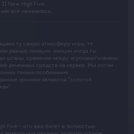
 II New High Five
меет много
как всё начиналось.
ащаем ту самую атмосферу игры, те
или разные локации, эмоции когда ты
ал штаны, сражения между игроками/кланами,
ений денежных средств на сервер. Мы хотим
роники такими особенными.
 но при
 данные хроники являются "золотой
го и
охам".
ожете
о стиля
я на разных
h Five - это ваш билет в полностью
килл,
х правильных механик, включая точное