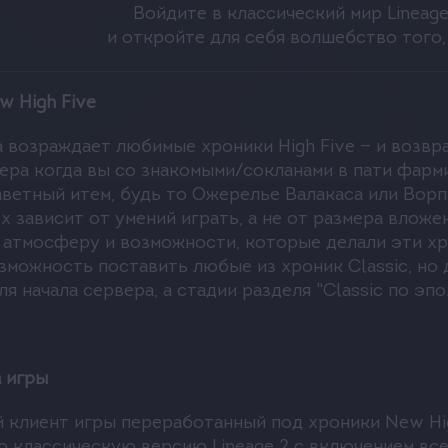
Войдите в классический мир Lineage
т современный интуитивный интерфейс, который и
и откройте для себя волшебство того, 
руппы, рецептов, предметов, квестов, информации о
w High Five
РАТЬ НА NEW HIGH
 возраждает любимые хроники High Five — и возвр
ера когда вы со знакомыми/сокланами в пати фарм
ветный итем, будь то Ожерелье Валакаса или Ворп
ех зависит от умений играть, а не от размера влож
 атмосферу и возможности, которые делали эти х
чет насладиться классическим геймплеем Lineage 2,
озможность поставить любые из хроник Classic, но
 улучшений. Игра сочетает в себе лучшее из старо
я начала сервера, а стадии разделя "Classic по эп
тересный контент.
ного зон для прокачки разных уровней, где вы см
Вы сможете выбирать зоны в зависимости от вашег
 игры
любителей PvP, так как здесь вы сможете сражатьс
клиент игры переработанный под хроники New Hig
осто в открытом мире. Вы сможете показать свой с
 классическую версию Lineage 2 с включением все