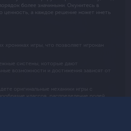
порядок более значимыми. Окунитесь в
ю ценность, а каждое решение может иметь
их хрониках игры, что позволяет игрокам
атежные системы, которые дают
вные возможности и достижения зависят от
айдете оригинальные механики игры с
ообразие классов, распределение ролей,
процесс захватывающим и непредсказуемым.
е игры, где игроки могут зарабатывать на
ость персонажей, адены и экипировка, что