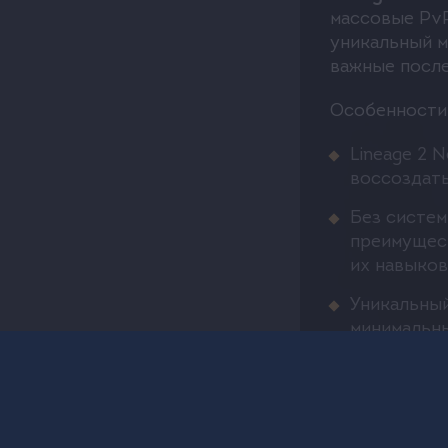
массовые PvP
Old High
уникальный м
Five
важные после
Особенности L
New
Lineage 2 
High
воссоздать
Five
Без систем
преимущест
их навыков
Уникальный
минимальны
PvP-сражен
Продуманна
рынке, тор
придает ре