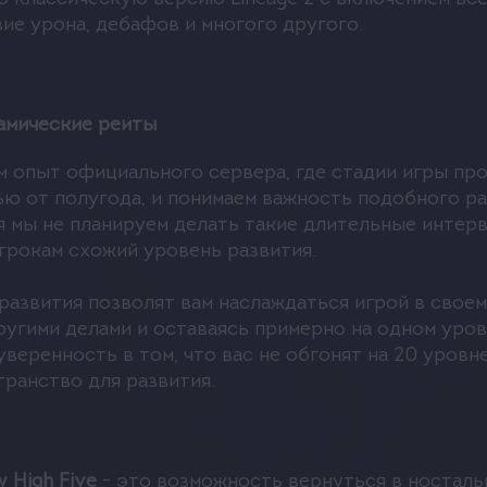
ие урона, дебафов и многого другого.
вам возможность создать свой клан или альянс и р
олучать бонусы за уровень клана, участвовать в о
иальные скиллы и многое другое.
амические рейты
 героем олимпиады, если вы покажете свое мастерс
 опыт официального сервера, где стадии игры про
ие как: уникальный оружие и броня; специальные с
ю от полугода, и понимаем важность подобного ра
акже вызывать геройский бафф и т.д.
я мы не планируем делать такие длительные интерв
грокам схожий уровень развития.
.
High-Five имеет красивую графику и звук, котор
знообразными ландшафтами, эффектами заклинани
развития позволят вам наслаждаться игрой в свое
ете слушать качественную музыку и звуки, которы
ругими делами и оставаясь примерно на одном уро
веренность в том, что вас не обгонят на 20 уровней
транство для развития.
сов
Мобы, AI, Статы, Дроп
Олимпиада
w High Five
- это возможность вернуться в носталь